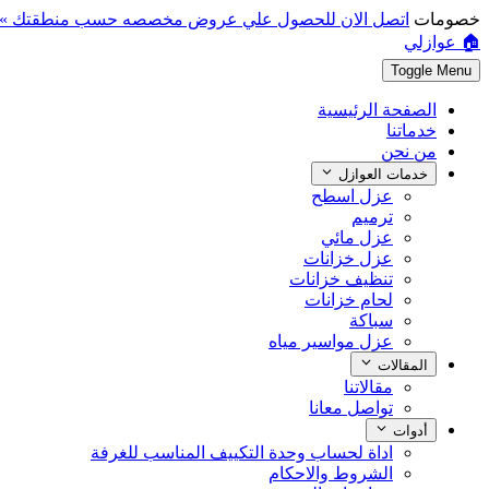
خصومات
اتصل الان للحصول علي عروض مخصصه حسب منطقتك »
🏠 عوازلي
Toggle Menu
الصفحة الرئيسية
خدماتنا
من نحن
خدمات العوازل
عزل اسطح
ترميم
عزل مائي
عزل خزانات
تنظيف خزانات
لحام خزانات
سباكة
عزل مواسير مياه
المقالات
مقالاتنا
تواصل معانا
أدوات
اداة لحساب وحدة التكييف المناسب للغرفة
الشروط والاحكام