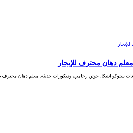
كو انتيكا، جوتن رخامي، وديكورات حديثة. معلم دهان محترف بأسعار تنافس