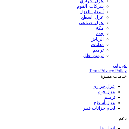
عزل_حراري
شركات_الفوم
أسعار_العزل
عزل_اسطح
عزل_صناعي
مكة
جدة
الرياض
دهانات
ترميم
ترميم_فلل
عوازلي
Terms
Privacy Policy
خدمات مميزة
عزل حراري
عزل فوم
ترميم
عزل أسطح
لحام خزانات فيبر
دعم
اتصل بنا