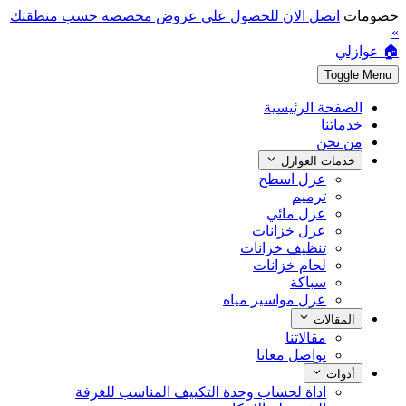
خصومات
اتصل الان للحصول علي عروض مخصصه حسب منطقتك
»
🏠 عوازلي
Toggle Menu
الصفحة الرئيسية
خدماتنا
من نحن
خدمات العوازل
عزل اسطح
ترميم
عزل مائي
عزل خزانات
تنظيف خزانات
لحام خزانات
سباكة
عزل مواسير مياه
المقالات
مقالاتنا
تواصل معانا
أدوات
اداة لحساب وحدة التكييف المناسب للغرفة