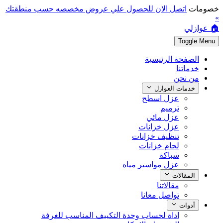
خصومات
اتصل الان للحصول علي عروض مخصصه حسب منطقتك
»
🏠 عوازلي
Toggle Menu
الصفحة الرئيسية
خدماتنا
من نحن
خدمات العوازل
عزل اسطح
ترميم
عزل مائي
عزل خزانات
تنظيف خزانات
لحام خزانات
سباكة
عزل مواسير مياه
المقالات
مقالاتنا
تواصل معانا
أدوات
اداة لحساب وحدة التكييف المناسب للغرفة