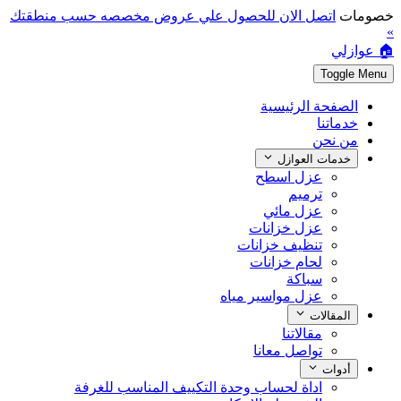
خصومات
اتصل الان للحصول علي عروض مخصصه حسب منطقتك
»
🏠 عوازلي
Toggle Menu
الصفحة الرئيسية
خدماتنا
من نحن
خدمات العوازل
عزل اسطح
ترميم
عزل مائي
عزل خزانات
تنظيف خزانات
لحام خزانات
سباكة
عزل مواسير مياه
المقالات
مقالاتنا
تواصل معانا
أدوات
اداة لحساب وحدة التكييف المناسب للغرفة