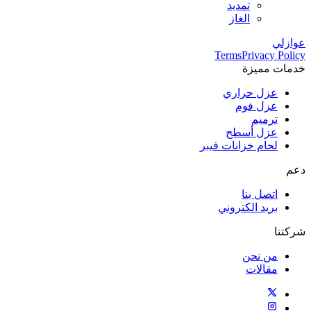
تمديد
الغاز
عوازلي
Terms
Privacy Policy
خدمات مميزة
عزل حراري
عزل فوم
ترميم
عزل أسطح
لحام خزانات فيبر
دعم
اتصل بنا
بريد الكتروني
شركتنا
من نحن
مقالات