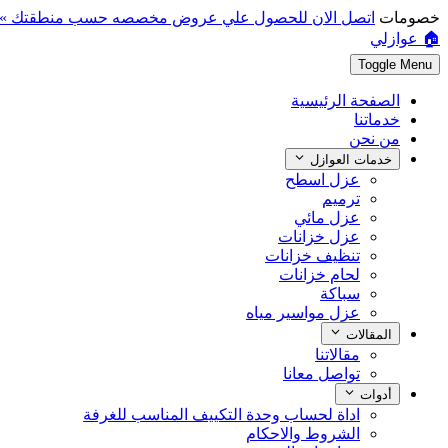
خصومات
اتصل الان للحصول علي عروض مخصصه حسب منطقتك »
🏠 عوازلي
Toggle Menu
الصفحة الرئيسية
خدماتنا
من نحن
خدمات العوازل
عزل اسطح
ترميم
عزل مائي
عزل خزانات
تنظيف خزانات
لحام خزانات
سباكة
عزل مواسير مياه
المقالات
مقالاتنا
تواصل معانا
أدوات
اداة لحساب وحدة التكييف المناسب للغرفة
الشروط والاحكام