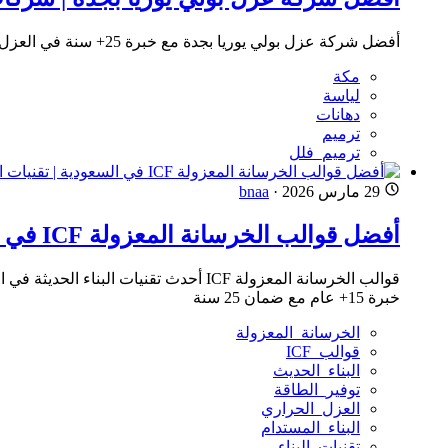
أفضل شركة عزل بولي يوريا بجدة مع خبرة 25+ سنة في العزل المائي والحراري للخرسانة. شركات العزل والتبطين المتخصصة بأحدث التقنيات وأفضل الأسعار
مكة
لياسة
دهانات
ترميم
ترميم_فلل
29 مارس 2026
·
bnaa
أفضل قوالب الخرسانة المعزولة ICF في السعودية | تقنيات البناء الحديثة وتوفير الطاقة 2026 للإيجار
خبرة 15+ عام مع ضمان 25 سنة
الخرسانة_المعزولة
قوالب_ICF
البناء_الحديث
توفير_الطاقة
العزل_الحراري
البناء_المستدام
تقنيات_البناء