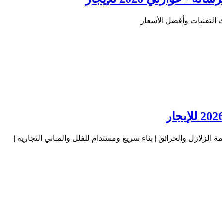
 توفير الطاقة بنسبة 60% | عزل حراري وصوتي متقدم | مقاومة الزلازل والحرائق | بناء سريع ومستدام للفلل والمباني التجارية |