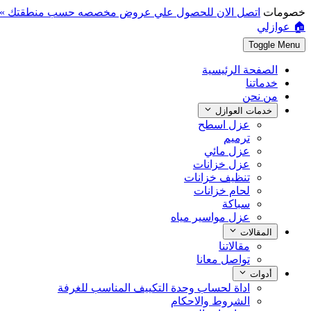
خصومات
اتصل الان للحصول علي عروض مخصصه حسب منطقتك »
🏠 عوازلي
Toggle Menu
الصفحة الرئيسية
خدماتنا
من نحن
خدمات العوازل
عزل اسطح
ترميم
عزل مائي
عزل خزانات
تنظيف خزانات
لحام خزانات
سباكة
عزل مواسير مياه
المقالات
مقالاتنا
تواصل معانا
أدوات
اداة لحساب وحدة التكييف المناسب للغرفة
الشروط والاحكام