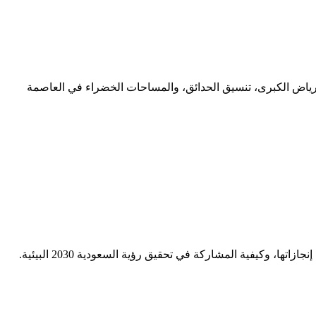
الم لزراعة 7.5 مليون شجرة وإنشاء 3330 حديقة. تعرف على حدائق الرياض الكبرى، تنسيق الحدائق، والمساحات الخضراء في العاصمة