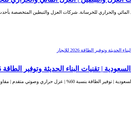
قوالب الخرسانة المعزولة ICF أحدث تقنيات البناء الحديثة في السعودية |