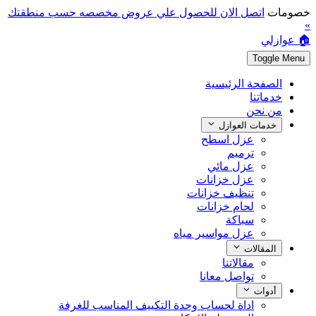
خصومات
اتصل الان للحصول علي عروض مخصصه حسب منطقتك
»
🏠 عوازلي
Toggle Menu
الصفحة الرئيسية
خدماتنا
من نحن
خدمات العوازل
عزل اسطح
ترميم
عزل مائي
عزل خزانات
تنظيف خزانات
لحام خزانات
سباكة
عزل مواسير مياه
المقالات
مقالاتنا
تواصل معانا
أدوات
اداة لحساب وحدة التكييف المناسب للغرفة